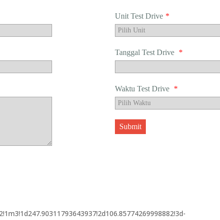
Unit Test Drive
*
Tanggal Test Drive
*
Waktu Test Drive
*
Submit
2!1m3!1d247.90311793643937!2d106.85774269998882!3d-