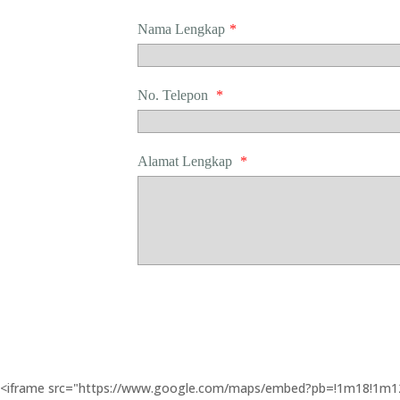
Nama Lengkap
*
No. Telepon
*
Alamat Lengkap
*
<iframe src="https://www.google.com/maps/embed?pb=!1m18!1m1